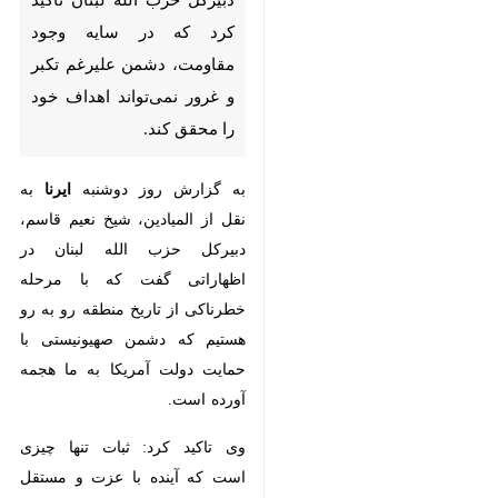
علیرغم تکبر و غرور نمی‌تواند
اهداف خود را محقق کند.
به گزارش روز دوشنبه
ایرنا
به نقل از
المیادین، شیخ نعیم قاسم، دبیرکل
حزب الله لبنان در اظهاراتی گفت که با
مرحله خطرناکی از تاریخ منطقه رو به
رو هستیم که دشمن صهیونیستی با
حمایت دولت آمریکا به ما هجمه
آورده است.
وی تاکید کرد: ثبات تنها چیزی است
که آینده با عزت و مستقل کشور، نسل
ها و منطقه و هم پیمانانمان را رقم می
زند. هدف دشمن سلب حقوق ما و
اشغال سرزمین و آینده ما با زور است
و هدف مقاومت آزادسازی سرزمین