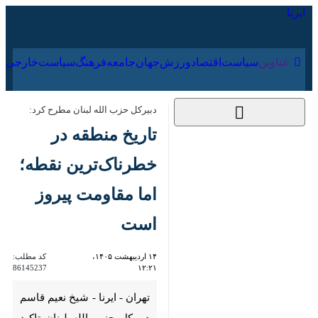
۱۹ مرداد ۱۴۰۵
عناوین‌
سیاست
اقتصاد
ورزش
جهان
جامعه
فرهنگ
دبیرکل حزب الله لبنان مطرح کرد:
تاریخ منطقه در
خطرناک‌ترین نقطه؛ اما
مقاومت پیروز است
۱۴ اردیبهشت ۱۴۰۵،
کد مطلب:
86145237
۱۲:۲۱
تهران - ایرنا - شیخ نعیم قاسم
دبیرکل حزب الله لبنان تاکید کرد
که در سایه وجود مقاومت، دشمن