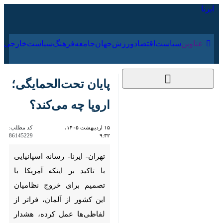
۱۵ مرداد ۱۴۰۵
عناوین‌
سیاست
اقتصاد
ورزش
جهان
جامعه
فرهنگ
سیاس
پایان تحت‌الحمایگی؛
اروپا چه می‌کند؟
۱۵ اردیبهشت ۱۴۰۵،
کد مطلب:
86145229
۹:۳۲
تهران- ایرنا- رسانه اسپانیایی با
تاکید بر اینکه آمریکا با تصمیم
برای خروج نظامیان این کشور از
آلمان، فراتر از لفاظی‌ها عمل کرده،
هشدار داد: راهبرد مذاکره