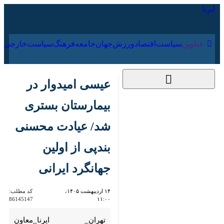
۱۷ مرداد ۱۴۰۵
عناوین‌
سیاست
اقتصاد
ورزش
جهان
جامعه
فرهنگ
سیاس
عیسی امیدوار در
بیمارستان بستری شد/
عیادت محسنی بندپی از
اولین جهانگرد ایرانی
۱۴ اردیبهشت ۱۴۰۵،
کد مطلب:
86145147
۱۱:۰۰
تهران_ ایرنا_معاون گردشگری با
حضور در یکی از بیمارستان‌های