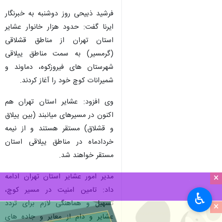
فرشید ذبیحی روز دوشنبه به خبرنگار
ایرنا گفت: حدود هزار خانوار عشایر
استان تهران از مناطق قشلاقی
(گرمسیر) به سمت مناطق ییلاقی
شهرستان های فیروزکوه، دماوند و
شمیرانات کوچ خود را آغاز کردند.
وی افزود: عشایر استان تهران هم
اکنون در مسیرهای میانبند (بین ییلاق
و قشلاق) مستقر هستند و از نیمه
خردادماه در مناطق ییلاقی استان
مستقر خواهند شد.
مدیر امور عشایر استان تهران ادامه
×
داد: تامین امنیت در مسیر کوچ،
♿︎
تسهیل و هماهنگی لازم برای تردد
×
عشایر و دام از معابر و جاده های