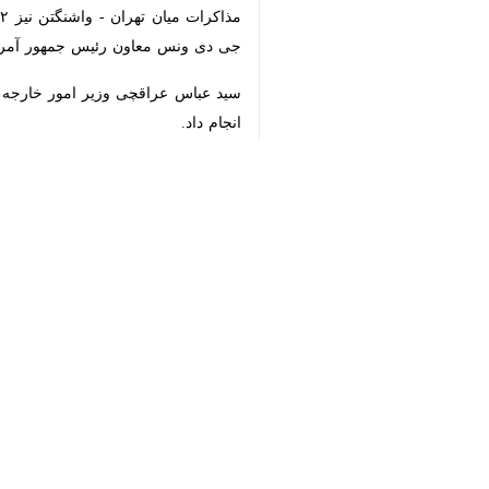
ونس معاون رئیس جمهور آمریکا بر هیات آ
سید عباس عراقچی وزیر امور خارجه کشور
♿︎
وی روز یکشنبه ششم اردیبهشت پس از پا
پاکستان دیدار کرد.
×
عراقچی در جمع بندی سفر خود به اسلام
به منطقه، برای ما بسیار ارزشمند است.»
وی افزود: «در این سفر، موضع جمهوری ا
سید عباس عراقچی ادامه داد: «باید دید آ
اسماعیل بقائی سخنگوی وزارت امور خار
است، گفت: در روابط ایران و آمریکا ب
جهان
دفتر اسلام‌آباد
۰ نفر