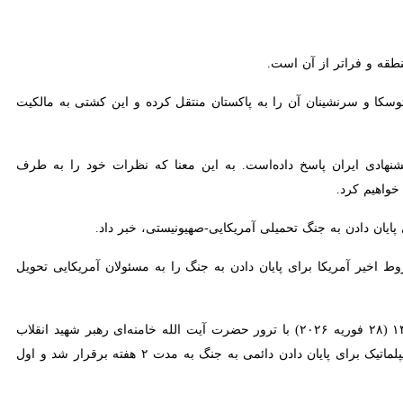
و فراتر از آن است.
 و سرنشینان آن را به پاکستان منتقل کرده و این کشتی به مالکیت اصلی آن
ن پاسخ داده‌است. به این معنا که نظرات خود را به طرف پاکستانی منعکس
ان دادن به جنگ تحمیلی آمریکایی-صهیونیستی، خبر داد.
 آمریکا برای پایان دادن به جنگ را به مسئولان آمریکایی تحویل دادند.»
آتش‌بس میان جمهوری اسلامی ایران و آمریکا و رژیم صهیونیستی پس از جنگ ۴۰ روزه رمضان که ۹ اسفند ۱۴۰۴ (۲۸ فوریه ۲۰۲۶) با ترور حضرت آیت الله خامنه‌ای رهبر شهید انقلاب اسلامی و
جمعی از مسئولان آغاز شد، در ۱۹ فروردین‌ماه ۱۴۰۵ (۷ آوریل ۲۰۲۶) با هدف فرصت به راهکارهای دیپلماتیک برای پایان دادن دائمی به جنگ به مدت ۲ هفته برقرار شد و اول اردیبهشت ماه ۱۴۰۵
۲۰۲) در اسلام‌آباد پاکستان به ریاست محمد باقر قالیباف رئیس مجلس شورای اسلامی ایران بر هیات ایرانی و نیز جی دی