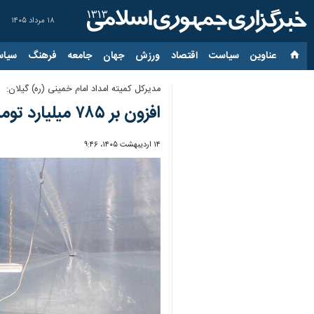
۱۸ مرداد ۱۴۰۵
عناوین‌
سیاست
اقتصاد
ورزش
جهان
جامعه
فرهنگ
سیاس
مدیرکل کمیته امداد امام خمینی (ره) گیلان:
افزون بر ۷۸۵ میلیارد تومان تسهیلات اشتغال به مددجویان گیلان پرداخت شد
۱۴ اردیبهشت ۱۴۰۵، ۹:۴۶