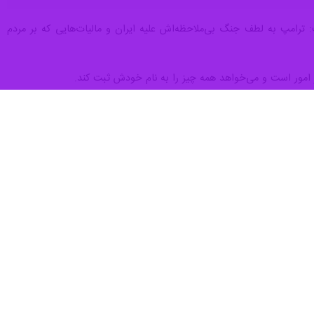
 ترامپ به لطف جنگ بی‌ملاحظه‌اش علیه ایران و مالیات‌هایی که بر مردم
 امور است و می‌خواهد همه چیز را به نام خودش ثبت کند.
ردم عادی بی‌اعتنا نبوده است.
بویل همچنین در پیام دیگری با بازنشر سخنان ترامپ پیش از برگزاری انتخابات ریاست جمهوری آمریکا که گفته بود «طرح من قیمت انرژی را ظرف ۱۲ ماه پس از تصدی مقام ریاست جمهوری به
ورد...»، نوشت: امروز قیمت بنزین به بالاترین حد خود در چهار سال گذشته
ه‌ از شهروندان آمریکایی پس از تجاوز نظامی آمریکا به ایران اشاره و تاکید
تجاوز نظامی مشترک آمریکا و رژیم صهیونیستی علیه جمهوری اسلامی ایران که در پی آن حضرت آیت الله خامنه ای رهبر انقلاب اسلامی به شهادت رسیدند از بامداد روز نهم اسفند ۱۴۰۴ (۲۸ فوریه
این اقدام ارائه داد. در چارچوب این پاسخ مشروع، مواضع نظامی و امنیتی