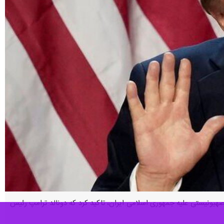
م صهیونیستی علیه جمهوری اسلامی ایران، تاکید کرد که دونالد ترامپ رئیس