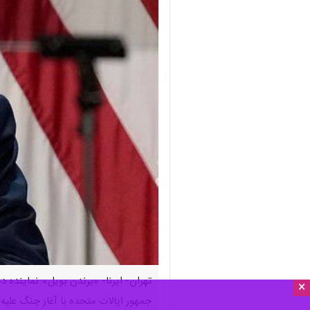
تهران- ایرنا- «برندن بویل» نماینده د
×
جمهور ایالات متحده با آغاز جنگ علیه 