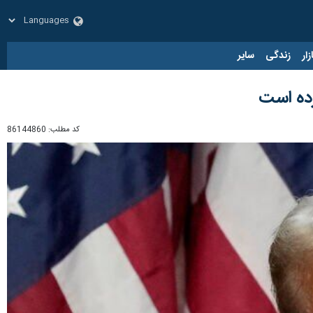
زار
زندگی
سایر
رده است
کد مطلب:
86144860