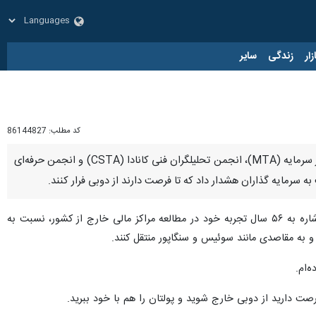
زار
زندگی
سایر
کد مطلب:
86144827