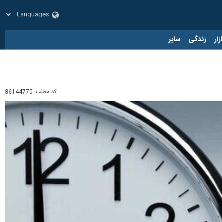
زار
زندگی
سایر
کد مطلب:
86144770