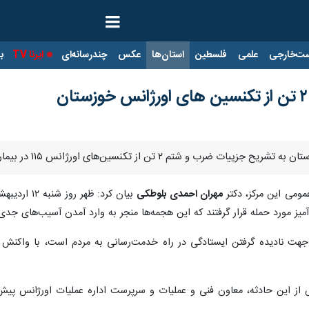
ت‌خارجی
علمی
فلسطین
استان‌ها
عکس
چندرسانه‌ای
ایرنا TV
با