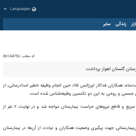
زار
زندگی
سایر
کد مطلب:
86144756