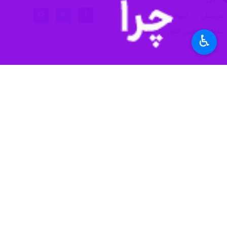
♿︎
اهواز - ایرنا - رییس اورژانس ۱۱۵ خوزستان به تشریح جزییات ضرب و شتم ۲ تن از تکنسین‌های اورژانس ۱۱۵ در بیمارستان گلستان اهواز پرداخت.
به گزارش یکشنبه ایرنا به نقل از روابط 
سوی تعدادی از افراد با رفتاری خشونت
مهاجمان دستگیر شدند.
احمدی بلوطکی ادامه داد: بلافاصله پس
حاضر شدند.
رئیس اورژانس ۱۱۵ خو
رسانده‌اند، تصریح کرد: پیگیری مراحل ق
وی خاطرنشان کرد: ما قاطعانه حامی و 