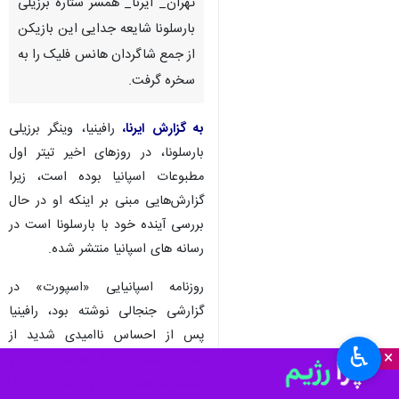
تهران_ ایرنا_ همسر ستاره برزیلی
بارسلونا شایعه جدایی این بازیکن
از جمع شاگردان هانس فلیک را به
سخره گرفت.
به گزارش ایرنا،
رافینیا، وینگر برزیلی
بارسلونا، در روزهای اخیر تیتر اول
مطبوعات اسپانیا بوده است، زیرا
گزارش‌هایی مبنی بر اینکه او در حال
بررسی آینده خود با بارسلونا است در
رسانه های اسپانیا منتشر شده.
روزنامه اسپانیایی «اسپورت» در
گزارشی جنجالی نوشته بود، رافینیا
پس از احساس ناامیدی شدید از
♿︎
×
حذف بارسلونا از لیگ قهرمانان اروپا و
مصدومیت‌هایی گاه و بیگاه، در حال