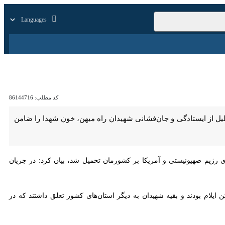
زار
زندگی
سایر
کد مطلب:
86144716