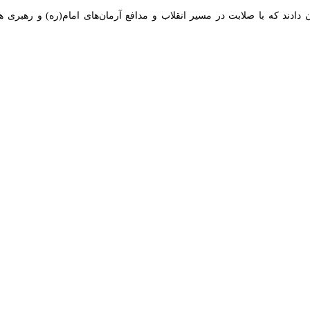
ایلام - ایرنا - استاندار ایلام در د
شامگاه یکشنبه در جریان این دیدارها ب
وی افزود: ۷۲ شهید در جریان جنگ ۴۰ 
ان به درجه رفیع شهادت نائل شدند.