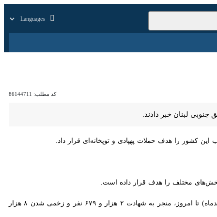
زار
زندگی
سایر
کد مطلب:
86144711