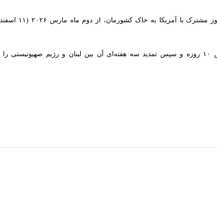
ض آتش‌بس و تداوم تجاوزات پهپادی و توپخانه‌ای رژیم صهیونیستی به مناطق جن