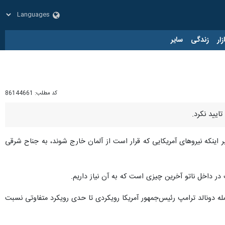
زار
زندگی
سایر
کد مطلب:
86144661