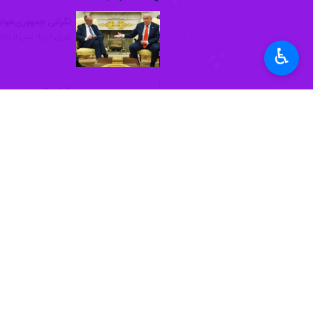
♿︎
تهران-ایرنا- نخست وزیر لهستان، احتما
به گزارش روز یکشنبه ایرنا از تلویزیون
سازمان پیمان آتلانتیک شمالی(ناتو) من
وی گفت: راهبرد بلندمدت لهستان بر عضوی
نخست وزیر لهستان افزود: طرح خروج نیر
به رویکرد سنتی دارند؛ رویکردی که پیش
خروج نیروهای آمریکایی از آلمان پس از
آینده نقش نظامی آمریکا در اروپا و نات
میدانی صورت گرفته است. با این حال، حدود ۳۰ هزار نیروی آمریکایی همچنان در آلمان با