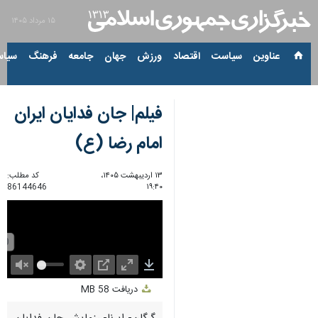
۱۵ مرداد ۱۴۰۵
عناوین‌
سیاست
اقتصاد
ورزش
جهان
جامعه
فرهنگ
سیاس
فیلم| جان فدایان ایران
امام رضا (ع)
۱۳ اردیبهشت ۱۴۰۵،
کد مطلب:
86144646
۱۹:۴۰
Unmute
Settings
PIP
Enter
Download
دریافت
58 MB
fullscreen