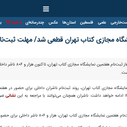
ت‌خارجی
علمی
فلسطین
استان‌ها
عکس
چندرسانه‌ای
ایرنا TV
با
تهران- ایرنا- پس از گ
نشانی
ضوا