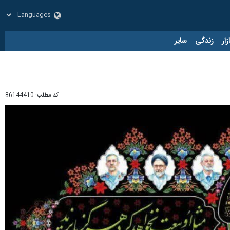
زار
زندگی
سایر
کد مطلب:
86144410