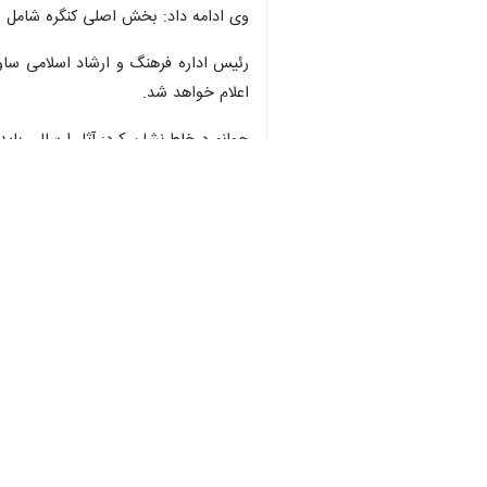
وی ادامه داد: بخش اصلی کنگره شامل اش
رئیس اداره فرهنگ و ارشاد اسلامی ساوه 
♿︎
اعلام خواهد شد.
جوانمرد خاطرنشان کرد: آثار ارسالی باید در کاغذ A۴، تایپ شده و خوانا باشند و هر یک از شاعران می توانند پنج اثر فاخر خو
×
وی با بیان اینکه دبیرخانه کنگره آثاری 
۴۲۲۲۳۲۴۰ تماس حاصل فرمایند و پیام رسان ایتا با شماره ۰۹۹۰۳۷۶۳۲۴۲ نیز پاسخگوی شرکت کنندگان خواهد بود.
جوانمرد اضافه کرد: برای نفرات اول تا سوم هر ۲ بخش این کنگره ملی علاوه بر اهدای تندیس، در مجموع ۳۸۰ میلیون ریال جایزه نقدی 
وی با قدردانی از اداره فرهنگ و ارشاد
فرهنگ و ارشاد اسلامی این شهرستان دار
استان‌ها
مرکزی
۰ نفر