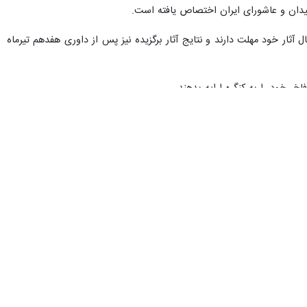
هیدان و عاشورای ایران اختصاص یافته است.
آثار خود مهلت دارند و نتایج آثار برگزیده نیز پس از داوری هفدهم تیرماه
ضور افراد برگزیده در مراسم اختتامیه کنگره الزامی است.
رئیس اداره فرهنگ و ارشاد اسلامی ساوه افزود: متقاضیان شرکت در این کنگره می‌نوانند جهت اطلاع بیشتر ابتدا پیش شماره ۰۸۶ مربوط به شهرستان ساوه و شماره تماس‌های ۴۲۲۲۳۲۲۰ و
 ساوه نیز در برگزاری کنگره ملی شعر عاشورایی همکاری لازم را با اداره