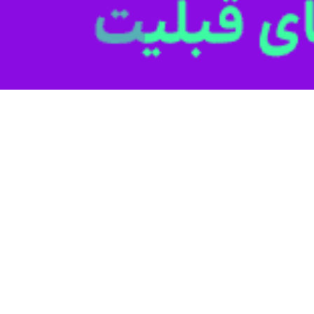
همدان- ایرنا- رییس پلیس راه استان همدان 
 حجم ترافیک کاهش می یابد.
فت و گو با خبرنگار ایرنا بیان کرد: حدفاصل میدان فرودگاه تا پاسگاه پل
صنعتی بوعلی، شهرک صنفی صنعتی بوعلی ۲، تقاطع زندان، مسیر ورودی و خروجی از کارخ
 استان به شمار می رود.
وی اضافه کرد: ۳۰ نقطه حادثه خیز از ۵۱ نقطه ایمن سازی شده در همدان در یکسال گذشته مر
عریض این جاده و اصلاح پیچ ها و برای بلند مدت تسریع در تکمیل کنار گذرغ
افران عبوری از سمت تهران به غرب کشور و بالعکس با ورود به این محدوده
افیک گرفتار می شوند.