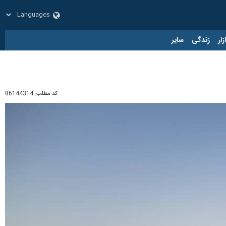
زار
زندگی
سایر
کد مطلب:
86144314