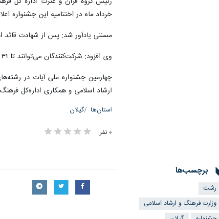
رئیس گروه قرآن و عترت اداره کل فرهن
خرداد ماه در اختتامیه این جشنواره اعل
مسننی یادآور شد: پس از شهادت قائد ام
وی افزود: شرکت‌کنندگان می‌توانند تا ۳۱ اردیبهشت ماه جاری آثار خود را از طریق تارنمای جشنواره به نشانی zohagil.ir ارسال کنند.
چهارمین جشنواره ملی آیات در رشته‌ها
ارشاد اسلامی و همکاری اداره‌کل فرهنگ
استان‌ها
گیلان
۰ نفر
برچسب‌ها
رشت
وزارت فرهنگ و ارشاد اسلامی
جشنواره
گیلان