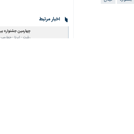
اخبار مرتبط
چهارمین جشنواره بین
رشت - ایرنا - چهارمی
حشمت مادر به شعر 
رشت - ایرنا - خوشنو
نظر شما