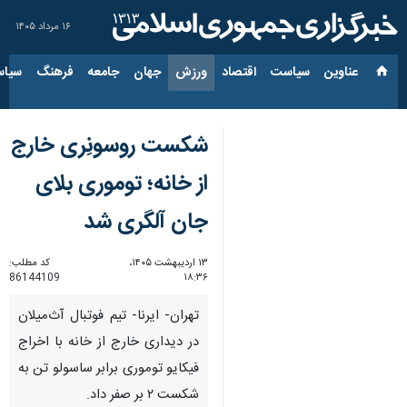
۱۶ مرداد ۱۴۰۵
عناوین‌
سیاست
اقتصاد
ورزش
جهان
جامعه
فرهنگ
سیاس
شکست روسونِری خارج
از خانه؛ توموری بلای
جان آلگری شد
۱۳ اردیبهشت ۱۴۰۵،
کد مطلب:
86144109
۱۸:۳۶
تهران- ایرنا- تیم فوتبال آث‌میلان
در دیداری خارج از خانه با اخراج
فیکایو توموری برابر ساسولو تن به
شکست ۲ بر صفر داد.