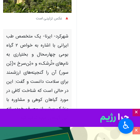
عکس تزئینی است
شهرکرد- ایرنا- یک متخصص طب
ایرانی با اشاره به خواص ۲ گیاه
بومی چهارمحال و بختیاری به
نام‌های «تُرشک» و «بُن‌سرخ »(بُن
سور) آن را گنجینه‌های ارزشمند
برای سلامت دانست و گفت: این
در حالی است که شناخت کافی در
مورد گیاهان کوهی و مشاوره با
پزشک پیش از مصرف خودسرانه
×
این گیاهان مورد تاکید کرد.
♿︎
×
پریسا حیدری
روز یکشنبه در گفت‌وگو