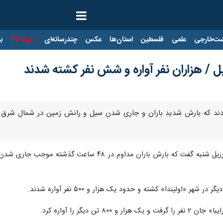
ت‌خارجی
علمی
فلسطین
استان‌ها
عکس
چندرسانه‌ای
ایرنا TV
با
ل / هزاران نفر آواره و شش نفر کشته شدند
به گزارش ایرنا به نقل از رویترز، دولت برزیل شنبه گفت 
ن دیگر را آواره کرد.