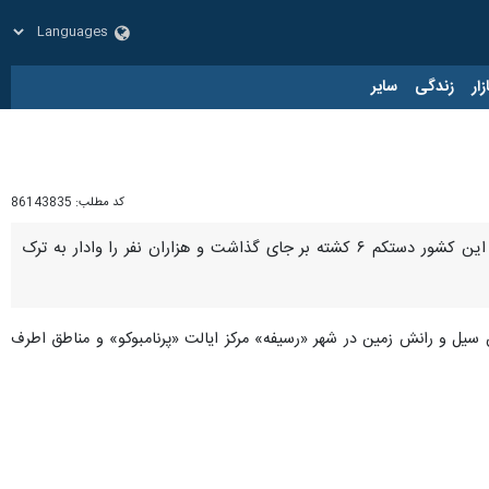
زار
زندگی
سایر
کد مطلب:
86143835
تهران- ایرنا- مقام‌های برزیل اعلام کردند که بارش شدید باران و جاری شدن سیل و رانش زمین در شمال شرق این کشور دستکم ۶ کشته بر جای گذاشت و هزاران نفر را وادار به ترک
که بارش باران مداوم در ۴۸ ساعت گذشته موجب جاری شدن سیل و رانش زمین در شهر «رسیفه» مرکز ایالت «پرنامبوکو» و مناطق اطرف