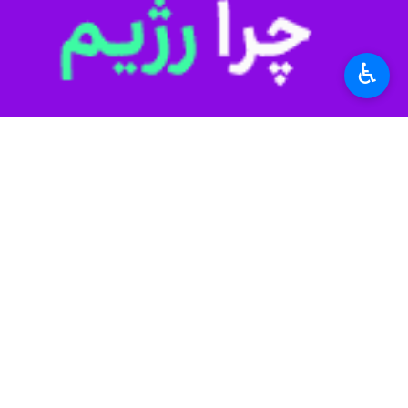
fullscreen
♿︎