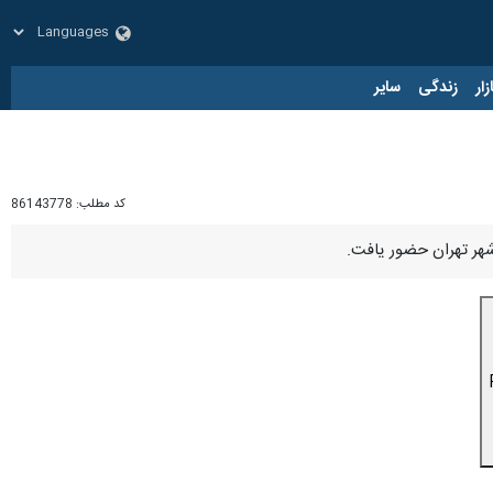
زار
زندگی
سایر
کد مطلب:
86143778
شهر تهران حضور یافت.