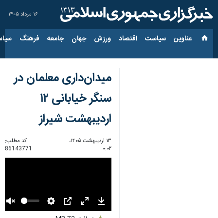
۱۶ مرداد ۱۴۰۵
عناوین‌
سیاست
اقتصاد
ورزش
جهان
جامعه
فرهنگ
سیاس
میدان‌داری معلمان در
سنگر خیابانی ۱۲
اردیبهشت شیراز
۱۳ اردیبهشت ۱۴۰۵،
کد مطلب:
86143771
۰:۰۲
Unmute
Settings
PIP
Enter
Download