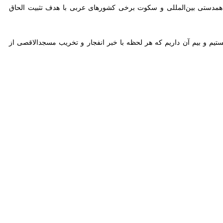
فاد توافق آتش‌بس، تأکید کرد که تداوم جنایات اسرائیل تحت حمایت آمریکا،
طه‌ها، به تمامی تعهدات خود عمل کرده، اما در مقابل تنها شاهد استمرار
 نقض موارد توافق توسط اسرائیل را به این کمیته ارسال می‌کند.
م ما باشد، با جدیت به آن ادامه می‌دهد.
تردد می‌کنند از ۲۵ نفر فراتر نمی‌رود.
رحله اول به‌دقت بررسی شود. اصرار بر ورود اقلام بشردوستانه و مصالح
مذاکرات حماس بر پایه توافق شرم‌شیخ و حقوق حقه ملت فلسطین در تشکیل