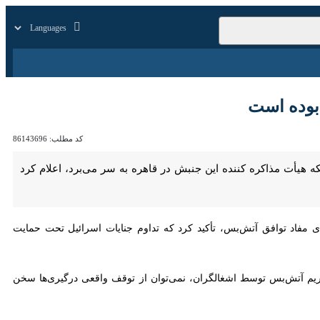
زار
زندگی
سایر
ه است
کد مطلب:
86143696