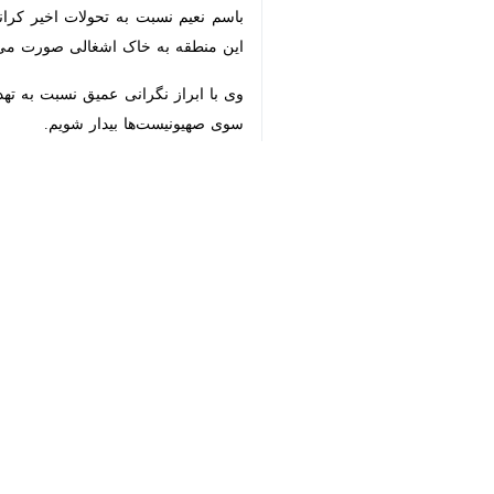
به گزارش روز شنبه ایرنا به نقل از الم
عملاً اجرای مراحل بعدی توافق را با چ
♿︎
سخنگوی حماس با اشاره به گذشت بیش از ۲۰۰ روز از آغاز اعلام آتش‌بس، تصریح کرد که به دلیل نقض مکرر حریم آتش‌بس توسط اشغالگران، نمی‌توان از توقف واقعی د
×
وی افزود: ما در غزه با یک جنگ نیمه‌ک
کشتار از سوی اسرائیل بوده است.»
باسم نعیم همچنین تصریح کرد که طبق تو
سخنگوی حماس تصریح کرد که هیأت مذاکره
عضو دفتر سیاسی حماس با اشاره به وضعیت بحرا
وی تأکید کرد که حماس به واسطه‌ها اب
بازسازی غزه، از شروط اصلی مقاومت بر
نعیم با تأکید بر اینکه آینده نوار غ