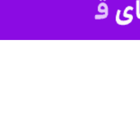
اب فرهنگی در پیامی به مناسبت دوازدهم اردیبهشت‌ماه و روز معلم، ضمن گر
تید به عنوان خط مقدم دفاع هویتی کشور تاکید کرد.
شورای عالی انقلاب فرهنگی، متن کامل پیام
حجت الاسلام والمسلمین عبدالحسی
ین شهادت دکترعلی لاریجانی به شرح ذیل است:
وز شهادت فیلسوف حکیم و متفکر فرزانه، علامه شهید آیت‌الله مرتضی مطهری (ر
زگاران فداکار و اساتید معزّز حوزه و دانشگاه در سراسر ایران اسلامی تبریک 
سترگ می‌رویم که داغی سنگین بر جانمان نشسته است؛ این اردیبهشتِ حزن‌ان