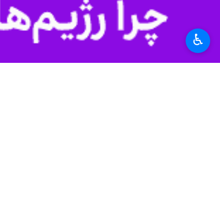
♿︎
تهران- ایرنا- دبیر شورای عالی انقل
لاریجانی، بر نقش کلیدی معلمان و اسا
به گزارش روز شنبه گروه علمی ایرنا از 
استاد شهید مطهری و تقارن آن با اربع
بسم الله الرحمن الرحیم
ن والقلم وما یسطرون
فرا رسیدن دوازدهم اردیبهشت‌ماه، سالر
تمامی مجاهدان عرصه تعلیم و تربیت، آمو
امسال در شرایطی به استقبال این روز 