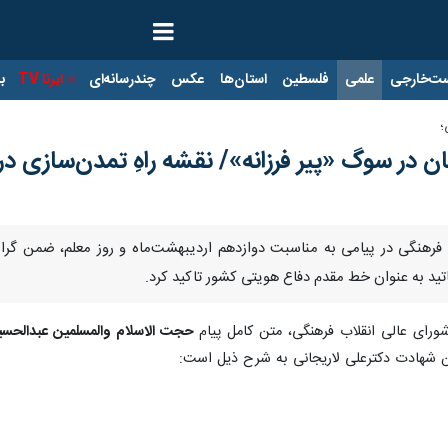
ت‌خارجی
علمی
فلسطین
استان‌ها
عکس
چندرسانه‌ای
ایرنا TV
با
؛
ر سوگ «پیر فرزانه»/ نقشه راهِ تمدن‌سازی در 