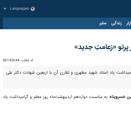
زار
زندگی
سایر
پرتو «زعامتِ جدید»
کد مطلب:
86143644