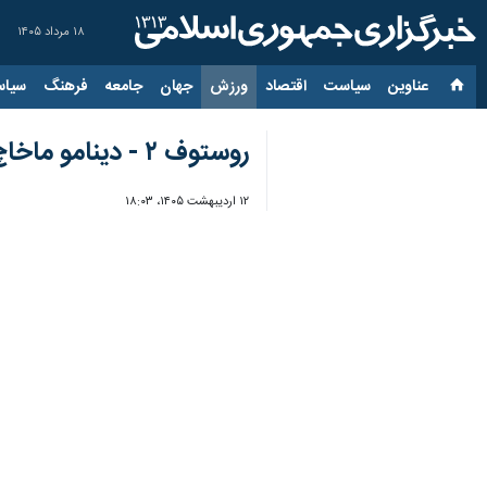
۱۸ مرداد ۱۴۰۵
عناوین‌
سیاست
اقتصاد
ورزش
جهان
جامعه
فرهنگ
سیاس
روستوف ۲ - دینامو ماخاچ‌قلعه یک؛ دوئل ایرانی‌ها را محبی برد
۱۲ اردیبهشت ۱۴۰۵، ۱۸:۰۳
تهران- ایرنا- در هفته بیست و هشتم 
به گزارش ایرنا، لیگ برتر روسیه به‌دلی
امیر قلعه‌نویی برای حضور در جام جهانی ۲۰۲۶ قرار بگیرند؛ البته شانس محبی بیشتر از حسین‌نژاد اس
قرار گرفت. برای دینامو هم جواد حسین‌نژا
با وجود اینکه دینامو ماخاچ‌قلعه نمایش هجومی‌تری داشت اما در پا