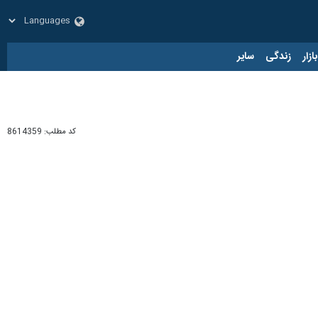
زار
زندگی
سایر
کد مطلب:
86143599
 در حضور محمدجواد حسین‌نژاد شکست دهد.
بالایی برخوردار است. به‌خصوص که این دو بازیکن می‌توانند در لیست نهایی
بر همین اساس و در چارچوب دیدارهای هفته ۲۸ لیگ برتر روسیه، تیم روستوف که محمد محبی را در ترکیب داشت، امروز ( شنبه ۱۲ اردیبهشت‌ماه ) در ورزشگاه آنژی آره‌نا مقابل دینامو ماخاچ‌قلعه