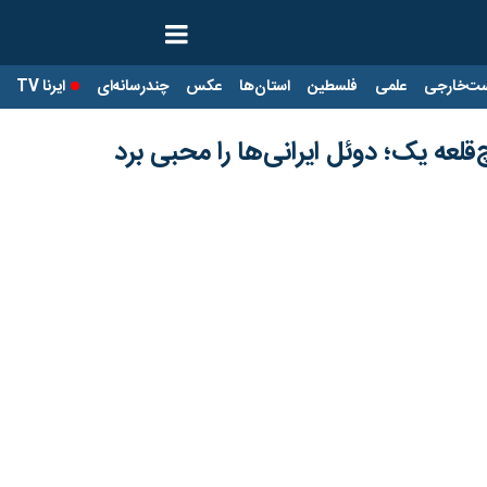
ت‌خارجی
علمی
فلسطین
استان‌ها
عکس
چندرسانه‌ای
ایرنا TV
با
لیگ روسیه و دوئل ایرانی‌ها، روستوف با محمدمحبی توانست ماخاچ‌قلعه را
ل حضور محمد محبی و محمدجواد حسین‌نژاد، برای ما ایرانی‌ها از درجه اهمیت 
ت.
د از ابتدا در ترکیب قرار گرفت.
یان بازی این روستوف بود که با ۲ گل رونالدو و گل به خودی بازیکن دینامو به ۳ امتیاز بازی رسید.