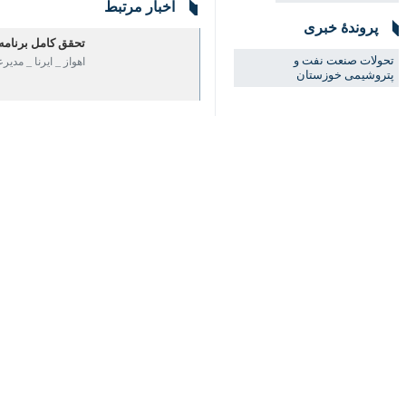
ملت ایران شد.
به گزارش ایرنا،
حمید بورد
روز شنبه در 
♿︎
جنگ تحمیلی سوم ثبت خواهد شد.
وی افزود: اقدامات به شکلی روشن و مق
×
و ضبط خواهد شد.
مدیرعامل شرکت ملی نفت ایران بیان کرد:
کیلومتر مربع از استان بوشهر تا شمال خوزستان، حدود ۸۰ درصد نفت خام و ۱۶ در
در این قلمرو وسیع نفتی، میدان‌های بزر
استان‌ها
خوزستان
۰ نفر