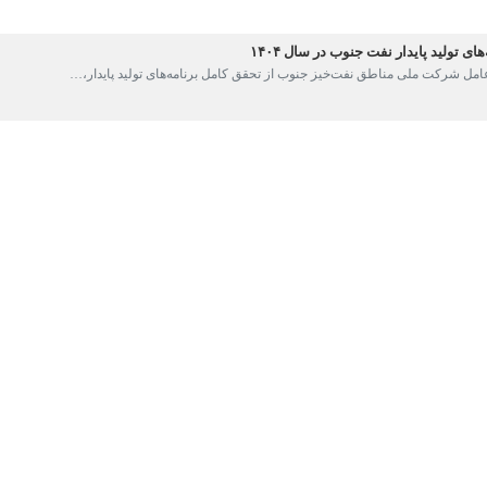
نشست هم‌اندیشی مدیران ارشد مناطق نفت‌خیز جنوب در اهواز اظهار کرد: اق
تدرانه بود که به یاری خداوند در آینده، صفحات مشعشعی از تاریخ را به خ
 ما به‌عنوان متولی و جزئی از ملت ایران موظفیم در انجام وظایف خود کوتاهی
صد گاز کشور را تولید می‌کند.
گی همچون اهواز، گچساران، مارون، آغاجاری، کرنج، پارسی و بی‌بی‌حکیمه قرار د