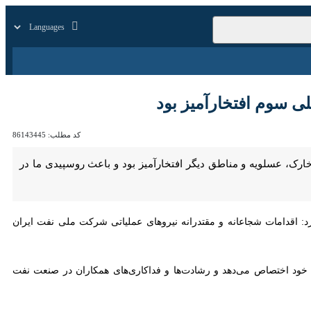
زار
زندگی
سایر
 افتخارآمیز بود
کد مطلب:
86143445