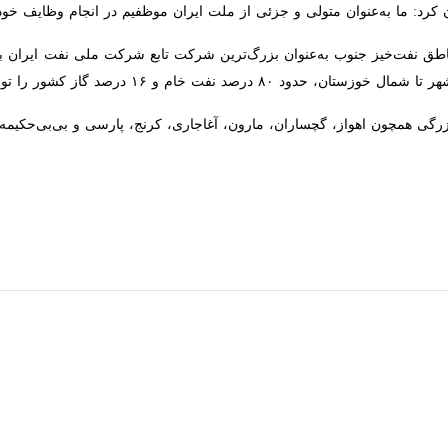
فت ایران گفت: رشادت‌ها، فداکاری‌ها و همت بلند کارکنان نفت در خارک، عسلو