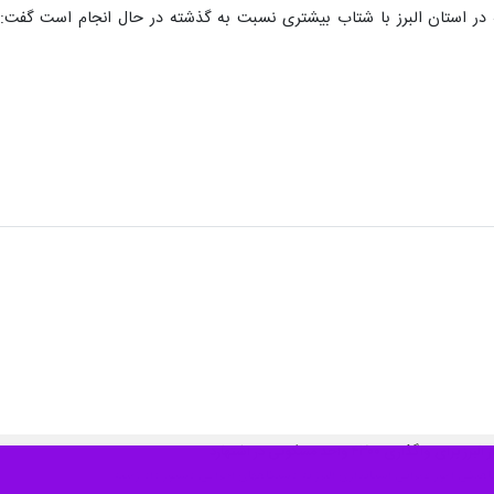
ه در استان البرز با شتاب بیشتری نسبت به گذشته در حال انجام است گفت: 
گذاری ۴۳۰۰ واحد مسکونی در اشتهارد
ماهنگی امور عمرانی استانداری البرز به دستگاههای اجرایی دستور داد زمینه…