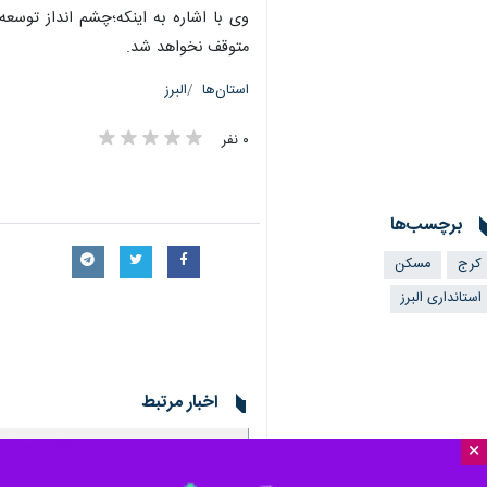
وی با اشاره به اینکه؛چشم انداز توسع
متوقف نخواهد شد.
استان‌ها
البرز
۰ نفر
برچسب‌ها
کرج
مسکن
استانداری البرز
اخبار مرتبط
دستور معاون استاندار البرز برای وا
×
کرج - ایرنا - معاون ه