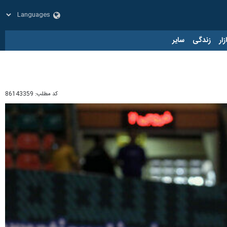
زار
زندگی
سایر
کد مطلب:
86143359