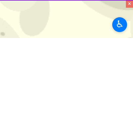
×
بجنورد- ایرنا- دبیر هیات کشتی خراسان
♿︎
اویس حسین زاده
در این باره به خبرنگار ایرنا اظهار کرد: این اردوی ملی 
وی افزود: این مرحله از اردوی آماده‌
وی اسامی نفرات دعوت‌شده به این مرحله ا
وزن ۵۷ کیلوگرم:
محمد صفرپور (مازندرا
وزن ۶۱ کیلوگرم:
اهورا خاطری (مازندران)
وزن ۶۵ کیلوگرم:
امیررضا تیموریزاد (تهر
وزن ۷۰ کیلوگرم:
مرتضی حاج‌ملامحمدی (ا
وزن ۷۴ کیلوگرم:
محمدمهدی ممیوند (لرس