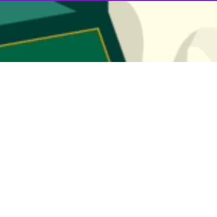
‌شمالی از میزبانی مدعیان تیم ملی کشتی آزاد جوانان در بجنورد مرکز استان از 
تا ۲۲ اردیبهشت ماه جاری با حضور کشتی گیرانی در ۱۰ وزن از سراسر کشور ادامه خواهد داشت.
سازی با هدف ارتقای سطح فنی، افزایش توان جسمی و سنجش آمادگی نفرات منت
ز اردو را به شرح زیر اعلام کرد:
ن)، امیرحسین عباسی (تهران)
، علی‌اصغر سلطانی (مازندران)
ان)، علی‌اصغر تات (هرمزگان)، ابوالفضل بخشوده (مازندران)، سام ارشد (تهران
لبرز)، رضا شمسی‌پور (تهران)
تان)، شایان اردو (خراسان رضوی)