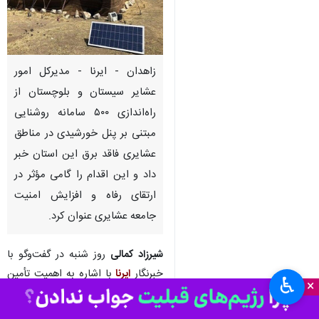
زاهدان - ایرنا - مدیرکل امور
عشایر سیستان و بلوچستان از
راه‌اندازی ۵۰۰ سامانه روشنایی
مبتنی بر پنل خورشیدی در مناطق
عشایری فاقد برق این استان خبر
داد و این اقدام را گامی مؤثر در
ارتقای رفاه و افزایش امنیت
جامعه عشایری عنوان کرد.
شیرزاد کمالی
روز شنبه در گفت‌وگو با
خبرنگار
ایرنا
با اشاره به اهمیت تأمین
♿︎
×
روشنایی پایدار در مناطق دورافتاده،
اظهار کرد: تأمین روشنایی از نیازهای