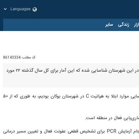
زار
زندگی
سایر
کد مطلب:
86143334