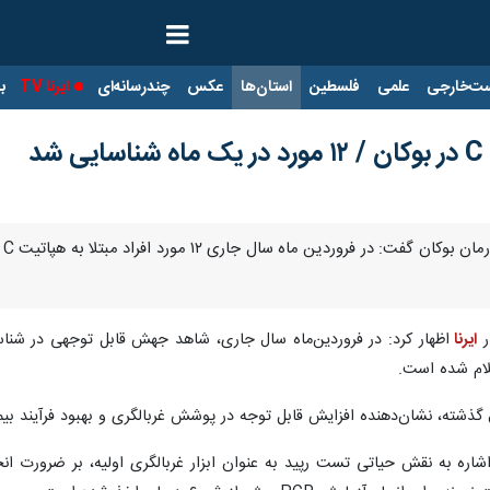
ت‌خارجی
علمی
فلسطین
استان‌ها
عکس
چندرسانه‌ای
ایرنا TV
با
د