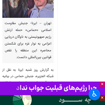
تهران – ایرنا- جنبش مقاومت
اسلامی «حماس» حمله ارتش
رژیم صهیونیستی به ناوگان دریایی
اعزامی به نوار غزه برای شکستن
محاصره این منطقه را نقض
قوانین بین‌المللی دانست.
به گزارش روز شنبه ایرنا به نقل از
شبکه الجزیره، جنبش حماس در بیانیه
خود آورده است: ما حمله به فعالان
×
ناوگان دریایی جهانی «صمود» را
♿︎
محکوم می‌کنیم و آن را نقض قوانین
×
بین‌المللی می‌دانیم.