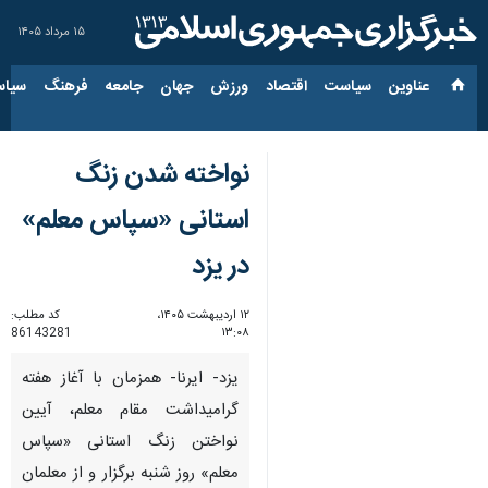
۱۵ مرداد ۱۴۰۵
عناوین‌
سیاست
اقتصاد
ورزش
جهان
جامعه
فرهنگ
سیاس
نواخته شدن زنگ
استانی «سپاس معلم»
در یزد
۱۲ اردیبهشت ۱۴۰۵،
کد مطلب:
86143281
۱۳:۰۸
یزد- ایرنا- همزمان با آغاز هفته
گرامیداشت مقام معلم، آیین
نواختن زنگ استانی «سپاس
معلم» روز شنبه برگزار و از معلمان