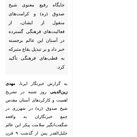
شهرری - ایرنا - رئیس اداره اوقاف
و امور خیریه شهرستان ری با اشاره
به جایگاه رفیع معنوی شیخ صدوق
(ره) و کرامت‌های منقول از ایشان،
از فعالیت‌های فرهنگی گسترده در
آستان این عالم برجسته خبر داد و
بر تبدیل بقاع متبرکه به قطب‌های
فرهنگی تأکید کرد.
به گزارش خبرنگار ایرنا،
مهدی
زین‌الدینی
روز شنبه در تشریح اهمیت
و کارکردهای آستان مقدس شیخ
♿︎
صدوق (ره) در شهرری در جمع
خبرنگاران به واقعه شگفت‌انگیز