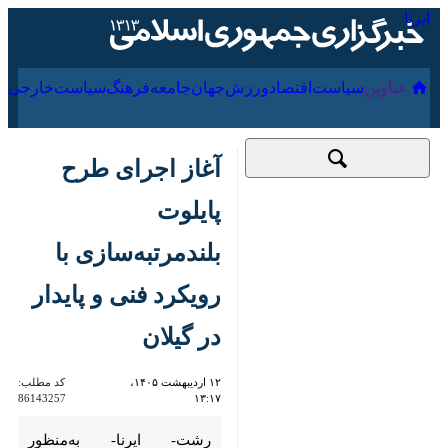
۱۸ مرداد ۱۴۰۵
عناوین‌
سیاست
اقتصاد
ورزش
جهان
جامعه
فرهنگ
آغاز اجرای طرح
پایلوت بلندمرتبه‌سازی
با رویکرد فنی و پایدار
در گیلان
۱۲ اردیبهشت ۱۴۰۵،
کد مطلب:
86143257
۱۳:۱۷
رشت- ایرنا- به‌منظور ساماندهی
توسعه شهری و بهره‌گیری بهینه