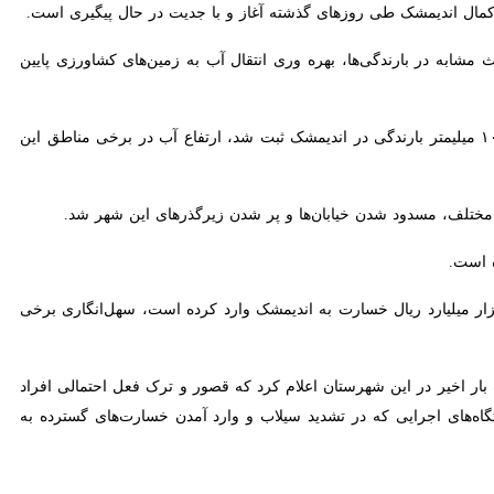
فروردین امسال، علت این سیل را لایروبی نشدن نهرهای این شهرستان به