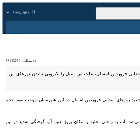
زار
زندگی
سایر
کد مطلب:
86143232