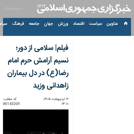
۱۶ مرداد ۱۴۰۵
عناوین‌
سیاست
اقتصاد
ورزش
جهان
جامعه
فرهنگ
سیاس
فیلم| سلامی از دور؛
نسیم آرامش حرم امام
رضا(ع) در دل بیماران
زاهدانی وزید
۱۲ اردیبهشت ۱۴۰۵،
کد مطلب:
86143209
۱۳:۱۰