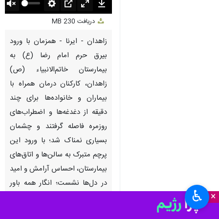
Unmute
Settings
PIP
Enter
Download
دریافت
230 MB
fullscreen
زاهدان - ایرنا - همزمان با ورود
بیرق حرم امام رضا (ع) به
بیمارستان خاتم‌الانبیاء (ص)
زاهدان، کارکنان درمان همراه با
بیماران و خانواده‌ها برای چند
دقیقه از دغدغه‌ها و اضطراب‌های
روزمره فاصله گرفتند و چشمان
بسیاری نمناک شد؛ با ورود این
پرچم متبرک به سالن‌ها و اتاق‌های
بیمارستان،‌ احساس آرامش و امید
♿︎
×
در دل‌ها نشست؛ انگار همه باور
داشتند که این لحظه می‌تواند