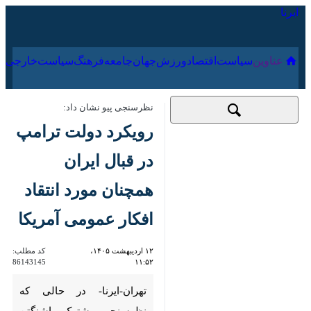
۱۷ مرداد ۱۴۰۵
عناوین‌
سیاست
اقتصاد
ورزش
جهان
جامعه
فرهنگ
سیاس
نظرسنجی پیو نشان داد:
رویکرد دولت ترامپ در
قبال ایران همچنان
مورد انتقاد افکار عمومی
آمریکا
۱۲ اردیبهشت ۱۴۰۵،
کد مطلب:
86143145
۱۱:۵۲
تهران-ایرنا- در حالی که
نظرسنجی مشترک واشنگتن