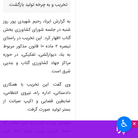
تخریب و به چرخه تولید بازگشت.
به گزارش ایرنا، رحیم شهیدی پور روز
شنبه در جلسه شورای کشاورزی بخش
گتاب اظهار کرد: این تخریب در راستای
تبصره ۲ ماده ۱۰ قانون مذکور مربوط
به بنا، دیوارکشی، تفکیکی، در حوزه
مراکز جهاد کشاورزی گتاب و بندپی
شرق است.
وی گفت: این تخریب با همکاری
دادستانی، اداره راه، نیروی انتظامی،
ضابطین قضایی و اکیپ صیانت از
بستر تولید صورت گرفت.
♿︎
شهیدی پور با اشاره به این مطلب که
×
حفظ کاربری بستر تولید خط قرمز