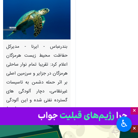
بندرعباس - ایرنا - مدیرکل
حفاظت محیط زیست هرمزگان
اعلام کرد: تقریبا تمام نوار ساحلی
هرمزگان در جزایر و سرزمین اصلی
بر اثر حمله دشمن به تاسیسات
غیرنظامی، دچار آلودگی های
گسترده نفتی شده و این آلودگی
ها در جزایر لاوان و شیدوَر (مارو)
×
موجب آسیب به زیستگاه و محل
♿︎
تخمگذاری لاک پشت های پوزه
×
عقابی شده است.