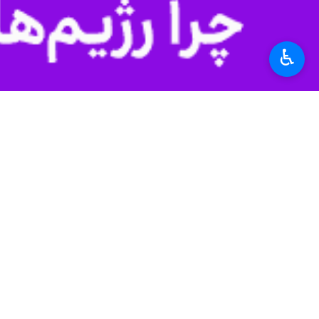
♿︎
تهران- ایرنا- معاون برنامه‌ریزی و ا
دولت هیچ تصمیم جدیدی برای تغییر ا
اکبر فتحی
همان روند سابق ادامه دارد.
کالاهای اساسی اجرایی شد، ارز گندم وا
وی با بیان اینکه گندم در این مصوبه م
امکان قطع یارانه آرد ممکن نیست و دولت
گندم تولید داخلی، گندم وارداتی، آرد و 