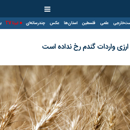
ت‌خارجی
علمی
فلسطین
استان‌ها
عکس
چندرسانه‌ای
ایرنا TV
با
زی واردات گندم رخ نداده است