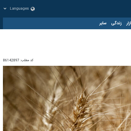
زار
زندگی
سایر
کد مطلب:
86142897