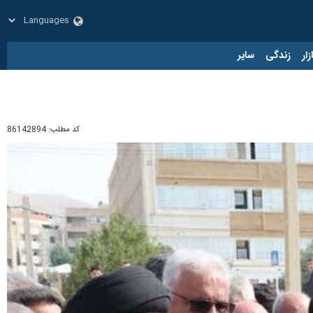
زار
زندگی
سایر
کد مطلب:
86142894