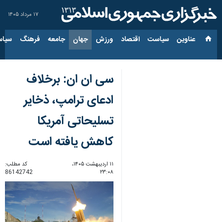
۱۷ مرداد ۱۴۰۵
عناوین‌
سیاست
اقتصاد
ورزش
جهان
جامعه
فرهنگ
سیاس
سی ان ان: برخلاف
ادعای ترامپ، ذخایر
تسلیحاتی آمریکا
کاهش یافته است
۱۱ اردیبهشت ۱۴۰۵،
کد مطلب:
86142742
۲۳:۰۸