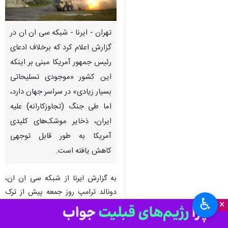
تهران - ایرنا - شبکه سی ان ان در
گزارش اعلام کرد که برخلاف ادعای
رئیس جمهور آمریکا مبنی بر اینکه
این کشور «موجودی تسلیحاتی
بسیار زیادی» در سراسر جهان دارد،
اما طی جنگ (تجاوزکارانه) علیه
ایران، ذخایر موشک‌های کلیدی
آمریکا به طور قابل توجهی
کاهش یافته است.
به گزارش ایرنا از شبکه سی ان ان،
دونالد ترامپ روز جمعه پیش از ترک
♿︎
×
کاخ سفید در پاسخ به سوال خبرنگاری
ادعا کرد: ما اکنون ذخایر کافی