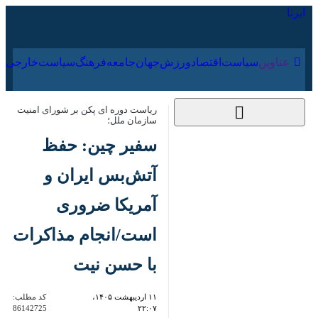
۱۷ مرداد ۱۴۰۵
عناوین‌
سیاست
اقتصاد
ورزش
جهان
جامعه
فرهنگ
ریاست دوره ای پکن بر شورای امنیت
سازمان ملل؛
سفیر چین: حفظ
آتش‌بس ایران و آمریکا
ضروری است/انجام
مذاکرات با حسن نیت
۱۱ اردیبهشت ۱۴۰۵،
کد مطلب:
86142725
۲۲:۰۷
نیویورک – ایرنا- «فو کونگ» سفیر