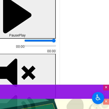
Pause
Play
00:00
00:00
×
♿︎
×