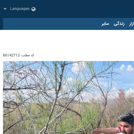
زار
زندگی
سایر
کد مطلب:
86142713