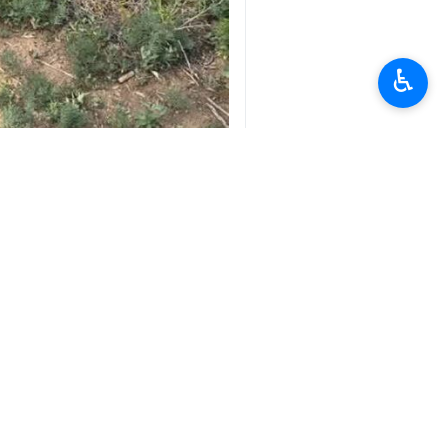
♿︎
جلفا-ایرنا-سرپرست جمعیت هلال‌احمر
«حامد کاظمی» روز جمعه در گفتگو با خب
نجات پایگاه شهدای مرازادِ جمعیت هلال‌
وی افزود: پس از حضور نیروهای امدادی
شد.
سرپرست جمعیت هلال‌احمر جلفا خاطرنشا
پشتیبانی نیروهای مرزبانی، عوامل آتش
وی افزود:پیکر این فرد جهت طی مراحل ق