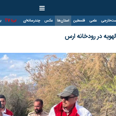
ت‌خارجی
علمی
فلسطین
استان‌ها
عکس
چندرسانه‌ای
ایرنا TV
با
هویه در رودخانه ارس