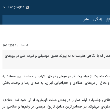
زار
زندگی
سایر
کد مطلب:
86142514
ار که با نگاهی هنرمندانه به پیوند عمیق موسیقی و غیرت ملی در روزهای
ست متفاوت از تولد یک اثر موسیقایی در دلِ التهاب و حماسه. این مستند به
 شکل‌گیری قطعه ماندگار «علاج» با صدای محسن چاوشی می‌پردازد؛ اثری که در جریان جنگ ۱۲ روزه و دفاع از مرزهای اعتقادی و جغرافیایی ایران، به صدای رسا و وحدت‌بخش
لایی جشنواره فیلم عمار را در بخش «ملت قهرمان» از آن خود کند. «علاج»
ودی می‌تواند در حساس‌ترین دقایق تاریخ، مرهمی بر زخم‌ها و سلاحی در