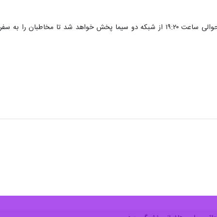
مستند «علاج» روز جمعه ۱۱ اردیبهشت حوالی ساعت ۱۹:۲۰ از شبکه دو سیما پخش خو