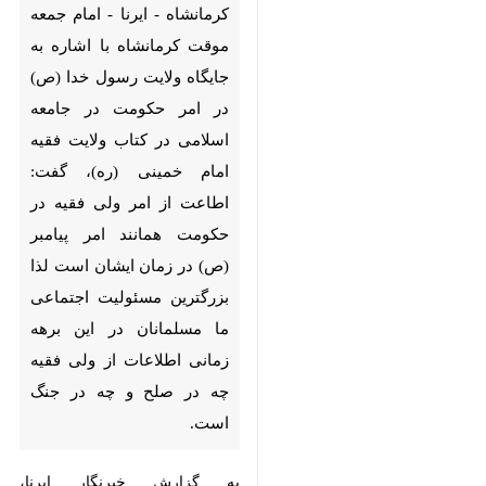
ولایت رسول خدا (ص) در امر
حکومت در جامعه اسلامی در
کتاب ولایت فقیه امام خمینی (ره)،
گفت: اطاعت از امر ولی فقیه در
حکومت همانند امر پیامبر (ص)
در زمان ایشان است لذا بزرگترین
مسئولیت اجتماعی ما مسلمانان
در این برهه زمانی اطلاعات از ولی
فقیه چه در صلح و چه در جنگ
است.
به گزارش خبرنگار ایرنا، حجت‌الاسلام
×
والمسلمین «محمد حاج‌آخوند» در
خطبه‌های این هفته نماز جمعه شهر
♿︎
×
کرمانشاه، با تبیین جایگاه ولایت فقیه،
اظهار داشت: امر حکومتی و اطاعت از