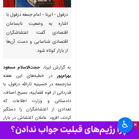
دزفول - ایرنا - امام جمعه دزفول با
اشاره به وضعیت نابسامان
اقتصادی گفت: اغتشاشگران
اقتصادی شناسایی و دست آن‌ها
از بازار کوتاه شود.
به گزارش ایرنا،
حجت‌الاسلام مسعود
بهرام‌پور
در خطبه‌های این هفته
نمازجمعه در حسینیه ثارالله دزفول، با
قدردانی از قوه قضاییه، بسیج اصناف،
دادستانی و وزارت اطلاعات که
تعدادی از اغتشاشگران را دستگیر
کردند، افزود: عاملان اغتشاش در بازار
♿︎
×
باید شناسایی و نفسشان بریده شود
تا ملت از این افراد نجات یابد.